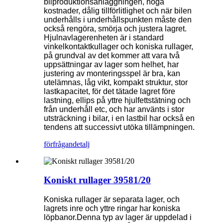
bilproduktionsanläggningen, höga
kostnader, dålig tillförlitlighet och när bilen
underhålls i underhållspunkten måste den
också rengöra, smörja och justera lagret.
Hjulnavlagerenheten är i standard
vinkelkontaktkullager och koniska rullager,
på grundval av det kommer att vara två
uppsättningar av lager som helhet, har
justering av monteringsspel är bra, kan
utelämnas, låg vikt, kompakt struktur, stor
lastkapacitet, för det tätade lagret före
lastning, ellips på yttre hjulfettstätning och
från underhåll etc, och har använts i stor
utsträckning i bilar, i en lastbil har också en
tendens att successivt utöka tillämpningen.
förfrågan
detalj
Koniskt rullager 39581/20
Koniska rullager är separata lager, och
lagrets inre och yttre ringar har koniska
löpbanor.Denna typ av lager är uppdelad i