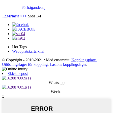
förfrågan
detalj
1
2
3
4
Nästa >
>>
Sida 1/4
Hot Tags
Webbplatskarta.xml
© Copyright - 2010-2021 : Med ensamrätt.
Kopplingsplatta
,
Utlösningslager för koppling
,
Lastbils kopplingslager
,
Skicka epost
Whatsapp
Wechat
x