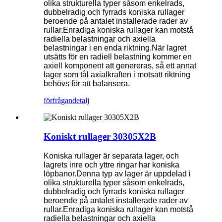
olika strukturella typer såsom enkelrads,
dubbelradig och fyrrads koniska rullager
beroende på antalet installerade rader av
rullar.Enradiga koniska rullager kan motstå
radiella belastningar och axiella
belastningar i en enda riktning.När lagret
utsätts för en radiell belastning kommer en
axiell komponent att genereras, så ett annat
lager som tål axialkraften i motsatt riktning
behövs för att balansera.
förfrågan
detalj
Koniskt rullager 30305X2B
Koniska rullager är separata lager, och
lagrets inre och yttre ringar har koniska
löpbanor.Denna typ av lager är uppdelad i
olika strukturella typer såsom enkelrads,
dubbelradig och fyrrads koniska rullager
beroende på antalet installerade rader av
rullar.Enradiga koniska rullager kan motstå
radiella belastningar och axiella