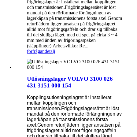
frigöringslager är installerat mellan kopplingen
och transmissionen.Frigöringslagersätet är löst
mandat på den rörformade förlängningen av
lagerkåpan på transmissionens första axel.Genom
returfjädern ligger ansatsen på frigöringslagret
alltid mot frigöringsgaffeln och drar sig tillbaka
till det slutliga läget, med ett spel på cirka 3 ~ 4
mm med änden av frigöringsspaken
(släppfinger).Arbetsvillkor Re...
förfrågan
detalj
Utlösningslager VOLVO 3100 026
431 3151 000 154
Kopplingsutlösningslagret är installerat
mellan kopplingen och
transmissionen.Frigöringslagersätet är löst
mandat på den rörformade förlängningen av
lagerkåpan på transmissionens första
axel.Genom returfjädern ligger ansatsen på
frigöringslagret alltid mot frigöringsgaffeln
och drar sig tillbaka till det slutliga läget,