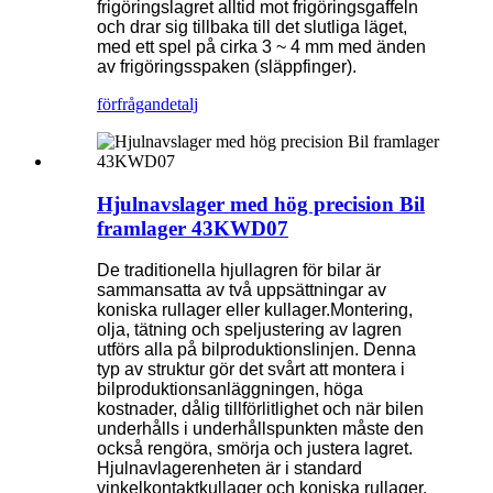
frigöringslagret alltid mot frigöringsgaffeln
och drar sig tillbaka till det slutliga läget,
med ett spel på cirka 3 ~ 4 mm med änden
av frigöringsspaken (släppfinger).
förfrågan
detalj
Hjulnavslager med hög precision Bil
framlager 43KWD07
De traditionella hjullagren för bilar är
sammansatta av två uppsättningar av
koniska rullager eller kullager.Montering,
olja, tätning och speljustering av lagren
utförs alla på bilproduktionslinjen. Denna
typ av struktur gör det svårt att montera i
bilproduktionsanläggningen, höga
kostnader, dålig tillförlitlighet och när bilen
underhålls i underhållspunkten måste den
också rengöra, smörja och justera lagret.
Hjulnavlagerenheten är i standard
vinkelkontaktkullager och koniska rullager,