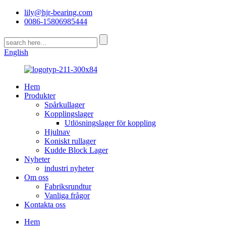
lily@hjr-bearing.com
0086-15806985444
English
Hem
Produkter
Spårkullager
Kopplingslager
Utlösningslager för koppling
Hjulnav
Koniskt rullager
Kudde Block Lager
Nyheter
industri nyheter
Om oss
Fabriksrundtur
Vanliga frågor
Kontakta oss
Hem