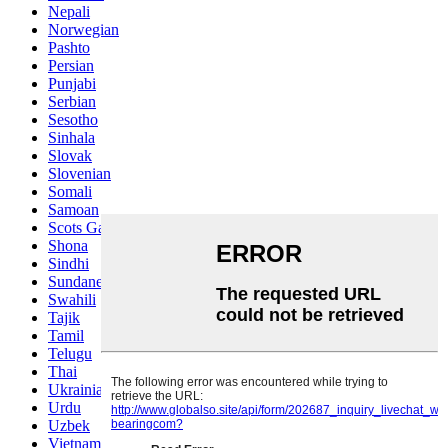
Nepali
Norwegian
Pashto
Persian
Punjabi
Serbian
Sesotho
Sinhala
Slovak
Slovenian
Somali
Samoan
Scots Gaelic
Shona
Sindhi
Sundanese
Swahili
Tajik
Tamil
Telugu
Thai
Ukrainian
Urdu
Uzbek
Vietnamese