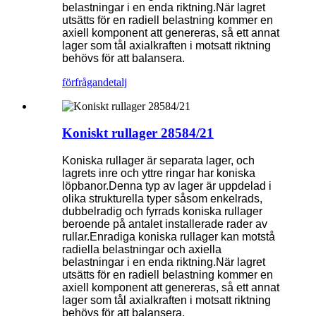
belastningar i en enda riktning.När lagret
utsätts för en radiell belastning kommer en
axiell komponent att genereras, så ett annat
lager som tål axialkraften i motsatt riktning
behövs för att balansera.
förfrågan
detalj
Koniskt rullager 28584/21
Koniska rullager är separata lager, och
lagrets inre och yttre ringar har koniska
löpbanor.Denna typ av lager är uppdelad i
olika strukturella typer såsom enkelrads,
dubbelradig och fyrrads koniska rullager
beroende på antalet installerade rader av
rullar.Enradiga koniska rullager kan motstå
radiella belastningar och axiella
belastningar i en enda riktning.När lagret
utsätts för en radiell belastning kommer en
axiell komponent att genereras, så ett annat
lager som tål axialkraften i motsatt riktning
behövs för att balansera.