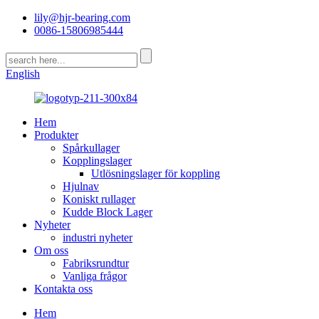
lily@hjr-bearing.com
0086-15806985444
English
Hem
Produkter
Spårkullager
Kopplingslager
Utlösningslager för koppling
Hjulnav
Koniskt rullager
Kudde Block Lager
Nyheter
industri nyheter
Om oss
Fabriksrundtur
Vanliga frågor
Kontakta oss
Hem