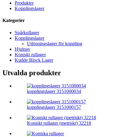
Produkter
Kopplingslager
Kategorier
Spårkullager
Kopplingslager
Utlösningslager för koppling
Hjulnav
Koniskt rullager
Kudde Block Lager
Utvalda produkter
kopplingslager 3151000034
kopplingslager 3151000157
Koniskt rullager (metriskt) 32218