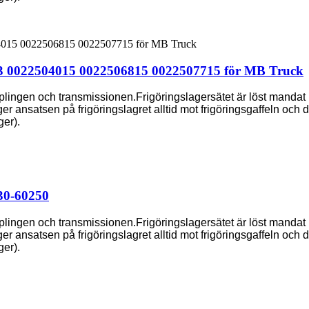
3 0022504015 0022506815 0022507715 för MB Truck
pplingen och transmissionen.Frigöringslagersätet är löst manda
 ansatsen på frigöringslagret alltid mot frigöringsgaffeln och drar 
er).
230-60250
pplingen och transmissionen.Frigöringslagersätet är löst manda
 ansatsen på frigöringslagret alltid mot frigöringsgaffeln och drar 
er).