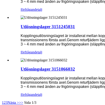
3 ~ 4 mm med änden av frigöringsspaken (släppfing
förfrågan
detalj
Utlösningslager 3151245031
Kopplingsutlösningslagret är installerat mellan ko
transmissionens första axel.Genom returfjädern ligger
3 ~ 4 mm med änden av frigöringsspaken (släppfing
förfrågan
detalj
Utlösningslager 3151066032
Kopplingsutlösningslagret är installerat mellan ko
transmissionens första axel.Genom returfjädern ligger
3 ~ 4 mm med änden av frigöringsspaken (släppfing
förfrågan
detalj
1
2
3
Nästa >
>>
Sida 1/3