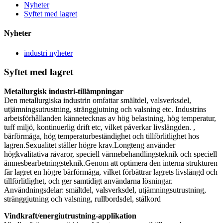
Nyheter
Syftet med lagret
Nyheter
industri nyheter
Syftet med lagret
Metallurgisk industri-tillämpningar
Den metallurgiska industrin omfattar smältdel, valsverksdel,
utjämningsutrustning, stränggjutning och valsning etc. Industrins
arbetsförhållanden kännetecknas av hög belastning, hög temperatur,
tuff miljö, kontinuerlig drift etc, vilket påverkar livslängden. ,
bärförmåga, hög temperaturbeständighet och tillförlitlighet hos
lagren.Sexualitet ställer högre krav.Longteng använder
högkvalitativa råvaror, speciell värmebehandlingsteknik och speciell
ämnesbearbetningsteknik.Genom att optimera den interna strukturen
får lagret en högre bärförmåga, vilket förbättrar lagrets livslängd och
tillförlitlighet, och ger samtidigt användarna lösningar.
Användningsdelar: smältdel, valsverksdel, utjämningsutrustning,
stränggjutning och valsning, rullbordsdel, stålkord
Vindkraft/energiutrustning-applikation