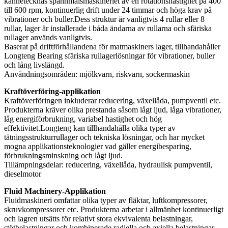
kännetecknas spannmålsmaskineriet av en rotationshastighet på 400
till 600 rpm, kontinuerlig drift under 24 timmar och höga krav på
vibrationer och buller.Dess struktur är vanligtvis 4 rullar eller 8
rullar, lager är installerade i båda ändarna av rullarna och sfäriska
rullager används vanligtvis.
Baserat på driftförhållandena för matmaskiners lager, tillhandahåller
Longteng Bearing sfäriska rullagerlösningar för vibrationer, buller
och lång livslängd.
Användningsområden: mjölkvarn, riskvarn, sockermaskin
Kraftöverföring-applikation
Kraftöverföringen inkluderar reducering, växellåda, pumpventil etc.
Produkterna kräver olika prestanda såsom lågt ljud, låga vibrationer,
låg energiförbrukning, variabel hastighet och hög
effektivitet.Longteng kan tillhandahålla olika typer av
tätningsstrukturrullager och tekniska lösningar, och har mycket
mogna applikationsteknologier vad gäller energibesparing,
förbrukningsminskning och lågt ljud.
Tillämpningsdelar: reducering, växellåda, hydraulisk pumpventil,
dieselmotor
Fluid Machinery-Applikation
Fluidmaskineri omfattar olika typer av fläktar, luftkompressorer,
skruvkompressorer etc. Produkterna arbetar i allmänhet kontinuerligt
och lagren utsätts för relativt stora ekvivalenta belastningar,
stötbelastningar och kombinerade radiella och axiella belastningar