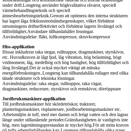
under drift.Longteng använder högkvalitativa råvaror, speciell
värmebehandlingsteknik och speciell
ämnesbearbetningsteknik.Genom att optimera den interna strukturen
har lagret låga friktionsmotståndsegenskaper, vilket förbättrar
utrustningens driftseffektivitet och förbättrar lagrets livslängd och
tillförlitlighet.Användare tillhandahåller lösningar.
Användningsdelar: fläkt, luftkompressor, skruvkompressor
Hiss-applikation
Hissar inkluderar raka stegar, rulltrappor, dragmaskiner, styrskivor,
etc. Huvudkraven är lågt ljud, låg vibration, hög belastning, högt
vridmoment, låg, medelhög och hög hastighet, hög tillförlitlighet och
lång livslängd.Det är också mycket viktigt att minska
energiförbrukningen..Longteng kan tillhandahålla rullager med olika
tätade strukturer och tekniska lösningar.
Användningsdelar: raka stegar, rulltrappor, raka vägar,
dragmaskiner, reducerare, styrskivor och remskivor, dörröppnare
Jordbruksmaskiner-applikation
Till jordbruksmaskiner hör skördetröskor, traktorer,
planteringsmaskiner, risplanterare, jordbearbetningsmaskiner etc.
Arbetsmiljön är tuff, med mer damm och lerigt vatten och den lagras
länge under stillastående perioder.Gränshastigheten är vanligtvis inte
hög, men lagertätningsprestandan är mycket hög.För att möta kraven
på tuffa arbetsförhållanden kan Longteng tillhandahålla olika typer