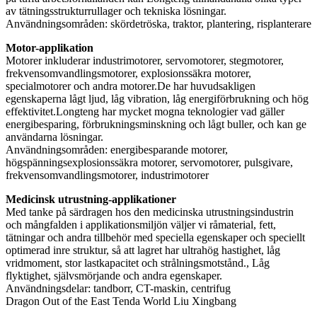
av tätningsstrukturrullager och tekniska lösningar.
Användningsområden: skördetröska, traktor, plantering, risplanterare
Motor-applikation
Motorer inkluderar industrimotorer, servomotorer, stegmotorer,
frekvensomvandlingsmotorer, explosionssäkra motorer,
specialmotorer och andra motorer.De har huvudsakligen
egenskaperna lågt ljud, låg vibration, låg energiförbrukning och hög
effektivitet.Longteng har mycket mogna teknologier vad gäller
energibesparing, förbrukningsminskning och lågt buller, och kan ge
användarna lösningar.
Användningsområden: energibesparande motorer,
högspänningsexplosionssäkra motorer, servomotorer, pulsgivare,
frekvensomvandlingsmotorer, industrimotorer
Medicinsk utrustning-applikationer
Med tanke på särdragen hos den medicinska utrustningsindustrin
och mångfalden i applikationsmiljön väljer vi råmaterial, fett,
tätningar och andra tillbehör med speciella egenskaper och speciellt
optimerad inre struktur, så att lagret har ultrahög hastighet, låg
vridmoment, stor lastkapacitet och strålningsmotstånd., Låg
flyktighet, självsmörjande och andra egenskaper.
Användningsdelar: tandborr, CT-maskin, centrifug
Dragon Out of the East Tenda World Liu Xingbang