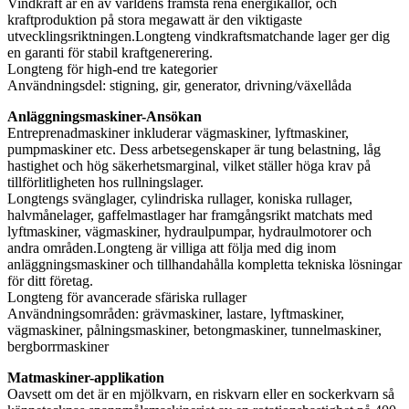
Vindkraft är en av världens främsta rena energikällor, och
kraftproduktion på stora megawatt är den viktigaste
utvecklingsriktningen.Longteng vindkraftsmatchande lager ger dig
en garanti för stabil kraftgenerering.
Longteng för high-end tre kategorier
Användningsdel: stigning, gir, generator, drivning/växellåda
Anläggningsmaskiner-Ansökan
Entreprenadmaskiner inkluderar vägmaskiner, lyftmaskiner,
pumpmaskiner etc. Dess arbetsegenskaper är tung belastning, låg
hastighet och hög säkerhetsmarginal, vilket ställer höga krav på
tillförlitligheten hos rullningslager.
Longtengs svänglager, cylindriska rullager, koniska rullager,
halvmånelager, gaffelmastlager har framgångsrikt matchats med
lyftmaskiner, vägmaskiner, hydraulpumpar, hydraulmotorer och
andra områden.Longteng är villiga att följa med dig inom
anläggningsmaskiner och tillhandahålla kompletta tekniska lösningar
för ditt företag.
Longteng för avancerade sfäriska rullager
Användningsområden: grävmaskiner, lastare, lyftmaskiner,
vägmaskiner, pålningsmaskiner, betongmaskiner, tunnelmaskiner,
bergborrmaskiner
Matmaskiner-applikation
Oavsett om det är en mjölkvarn, en riskvarn eller en sockerkvarn så