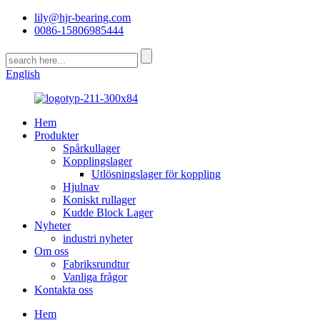
lily@hjr-bearing.com
0086-15806985444
English
Hem
Produkter
Spårkullager
Kopplingslager
Utlösningslager för koppling
Hjulnav
Koniskt rullager
Kudde Block Lager
Nyheter
industri nyheter
Om oss
Fabriksrundtur
Vanliga frågor
Kontakta oss
Hem