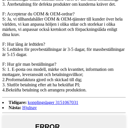
3. Återbetalning för defekta produkter om kunderna kräver det.
F: Accepterar du ODM & OEM-ordrar?
S: Ja, vi tillhandahåller ODM & OEM-tjänster till kunder över hela
världen, vi kan anpassa höljen i olika stilar och storlekar i olika
märken, vi anpassar också kretskort och förpackningslåda enligt
dina krav.
F: Hur lång är ledtiden?
S: Ledtiden för provbeställningar är 3-5 dagar, för massbeställningar
är 5-15 dagar.
F: Hur gör man beställningar?
S: 1. E-posta oss modell, märke och kvantitet, information om
mottagare, leveranssätt och betalningsvillkor;
2.Proformafaktura gjord och skickad till dig;
3. Slutför betalning efter att ha bekräftat PI;
4.Bekräfta betalning och arrangera produktion.
Tidigare:
kopplingslager 3151067031
Nästa:
Hjulnav