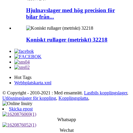
Hjulnavslager med hög precision för
bilar från...
Koniskt rullager (metriskt) 32218
Hot Tags
Webbplatskarta.xml
© Copyright - 2010-2021 : Med ensamrätt.
Lastbils kopplingslager
,
Utlösningslager för koppling
,
Kopplingsplatta
,
Skicka epost
Whatsapp
Wechat