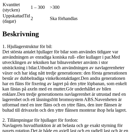
Kvantitet
1 – 300
>300
(stycken)
UppskattadTid
2
Ska förhandlas
(dagar)
Beskrivning
1. Hjullagerstruktur för bil:
Det största antalet hjullager för bilar som användes tidigare var
användningen av enradiga koniska rull- eller kullager i par.Med
utvecklingen av tekniken har bilnavenheter använts i stor
utsträckning i bilar.Utbudet och användningen av navlagerenheter
växer och har idag nått tredje generationen: den första generationen
består av dubbelradiga vinkelkontaktlager.Den andra generationen
har en fläns för fixering av lagret på den yttre löpbanan, som enkelt
kan fästas på axeln med en mutter.Gör underhållet av bilen
enklare.Den tredje generationens navlagerenhet är utrustad med en
lagerenhet och ett låsningsfritt bromssystem ABS.Navenheten är
utformad med en inre fläns och en yttre fläns, den inre flänsen är
bultad till drivaxeln och den yttre flänsen monterar ihop hela lagret.
2. Tillämpningar för hjullager för fordon:
Navlagrets huvudfunktion är att belasta och ge exakt styrning för
navets rotation.Det är både en axiell last och en radiell last och är en