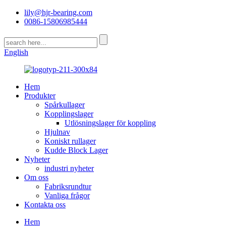
lily@hjr-bearing.com
0086-15806985444
English
Hem
Produkter
Spårkullager
Kopplingslager
Utlösningslager för koppling
Hjulnav
Koniskt rullager
Kudde Block Lager
Nyheter
industri nyheter
Om oss
Fabriksrundtur
Vanliga frågor
Kontakta oss
Hem