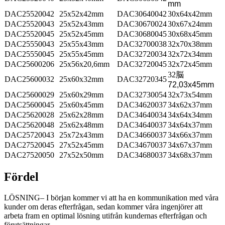
mm
DAC25520042
25x52x42mm
DAC30640042
30x64x42mm
DAC25520043
25x52x43mm
DAC30670024
30x67x24mm
DAC25520045
25x52x45mm
DAC30680045
30x68x45mm
DAC25550043
25x55x43mm
DAC32700038
32x70x38mm
DAC25550045
25x55x45mm
DAC32720034
32x72x34mm
DAC25600206
25x56x20,6mm
DAC32720045
32x72x45mm
32
脳
DAC25600032
25x60x32mm
DAC32720345
72,03x45mm
DAC25600029
25x60x29mm
DAC32730054
32x73x54mm
DAC25600045
25x60x45mm
DAC34620037
34x62x37mm
DAC25620028
25x62x28mm
DAC34640034
34x64x34mm
DAC25620048
25x62x48mm
DAC34640037
34x64x37mm
DAC25720043
25x72x43mm
DAC34660037
34x66x37mm
DAC27520045
27x52x45mm
DAC34670037
34x67x37mm
DAC27520050
27x52x50mm
DAC34680037
34x68x37mm
Fördel
LÖSNING– I början kommer vi att ha en kommunikation med våra
kunder om deras efterfrågan, sedan kommer våra ingenjörer att
arbeta fram en optimal lösning utifrån kundernas efterfrågan och
förutsättningar.