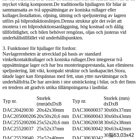
mycket viktig komponent.De traditionella hjullagren för bilar är
sammansatta av två uppsättningar av koniska rullager eller
kullager.Installation, oljning, tätning och speljustering av lagren
utförs på bilproduktionslinjen.Denna struktur gör det svårt att
montera i en bilproduktionsanläggning, hög kostnad och dålig
tillförlitlighet, och bilen behöver rengöras, oljas och justeras vid
underhållstillfället vid underhållspunkten.
3. Funktioner för hjullager för fordon:
Navlagerenheten är utvecklad på basis av standard
vinkelkontaktkullager och koniska rullager.Den integrerar två
uppsättningar lager och har bra monteringsprestanda, kan eliminera
speljustering, lätt vikt, kompakt struktur och lastkapacitet.Stora,
tätade lager kan förspännas med fett, utan yttre navtätningar och
underhållsfria.De har använts i stor utsträckning i bilar, och det finns
en tendens att gradvis utöka tillämpningarna i lastbilar.
Storlek
Storlek (mm)
Typ nr.
Typ nr.
(mm)dxDxB
dxDxB
DAC20420030
20x42x30mm
DAC30600037
30x60x37mm
DAC205000206
20x50x20,6 mm
DAC30600043
30x60x43mm
DAC255200206
25x52x20,6 mm
DAC30620038
30x62x38mm
DAC25520037
25x52x37mm
DAC30630042
30x63x42mm
30
脳
63,03x42
DAC25520040
25x52x40mm
DAC30630342