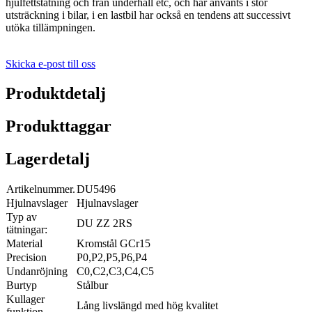
hjulfettstätning och från underhåll etc, och har använts i stor
utsträckning i bilar, i en lastbil har också en tendens att successivt
utöka tillämpningen.
Skicka e-post till oss
Produktdetalj
Produkttaggar
Lagerdetalj
Artikelnummer.
DU5496
Hjulnavslager
Hjulnavslager
Typ av
DU ZZ 2RS
tätningar:
Material
Kromstål GCr15
Precision
P0,P2,P5,P6,P4
Undanröjning
C0,C2,C3,C4,C5
Burtyp
Stålbur
Kullager
Lång livslängd med hög kvalitet
funktion