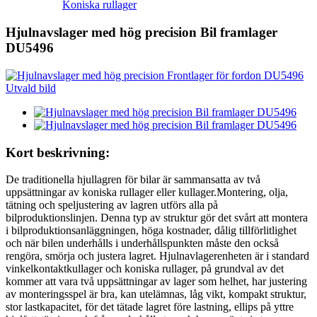
Koniska rullager
Hjulnavslager med hög precision Bil framlager
DU5496
Kort beskrivning:
De traditionella hjullagren för bilar är sammansatta av två
uppsättningar av koniska rullager eller kullager.Montering, olja,
tätning och speljustering av lagren utförs alla på
bilproduktionslinjen. Denna typ av struktur gör det svårt att montera
i bilproduktionsanläggningen, höga kostnader, dålig tillförlitlighet
och när bilen underhålls i underhållspunkten måste den också
rengöra, smörja och justera lagret. Hjulnavlagerenheten är i standard
vinkelkontaktkullager och koniska rullager, på grundval av det
kommer att vara två uppsättningar av lager som helhet, har justering
av monteringsspel är bra, kan utelämnas, låg vikt, kompakt struktur,
stor lastkapacitet, för det tätade lagret före lastning, ellips på yttre