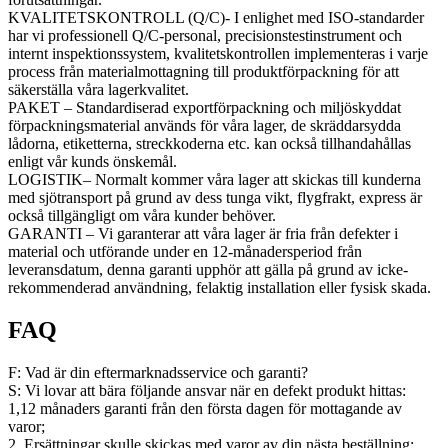
KVALITETSKONTROLL (Q/C)- I enlighet med ISO-standarder
har vi professionell Q/C-personal, precisionstestinstrument och
internt inspektionssystem, kvalitetskontrollen implementeras i varje
process från materialmottagning till produktförpackning för att
säkerställa våra lagerkvalitet.
PAKET – Standardiserad exportförpackning och miljöskyddat
förpackningsmaterial används för våra lager, de skräddarsydda
lådorna, etiketterna, streckkoderna etc. kan också tillhandahållas
enligt vår kunds önskemål.
LOGISTIK– Normalt kommer våra lager att skickas till kunderna
med sjötransport på grund av dess tunga vikt, flygfrakt, express är
också tillgängligt om våra kunder behöver.
GARANTI – Vi garanterar att våra lager är fria från defekter i
material och utförande under en 12-månadersperiod från
leveransdatum, denna garanti upphör att gälla på grund av icke-
rekommenderad användning, felaktig installation eller fysisk skada.
FAQ
F: Vad är din eftermarknadsservice och garanti?
S: Vi lovar att bära följande ansvar när en defekt produkt hittas:
1,12 månaders garanti från den första dagen för mottagande av
varor;
2. Ersättningar skulle skickas med varor av din nästa beställning;